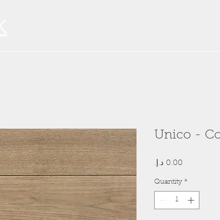
K
Unico - C
Price
Quantity
*