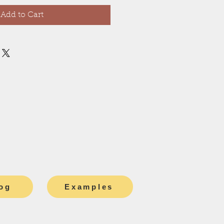
Add to Cart
og
Examples